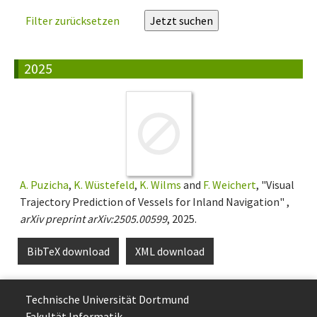
Filter zurücksetzen
2025
A. Puzicha
,
K. Wüstefeld
,
K. Wilms
and
F. Weichert
, "Visual
Trajectory Prediction of Vessels for Inland Navigation" ,
arXiv preprint arXiv:2505.00599
, 2025.
BibTeX download
XML download
Technische Uni­ver­si­tät Dort­mund
Fakultät Informatik