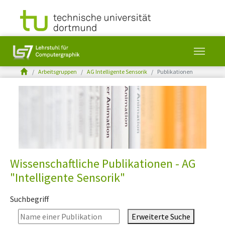
You are here:
Arbeitsgruppen
AG Intelligente Sensorik
Publikationen
Skip to main content
Wissenschaftliche Publikationen - AG
"Intelligente Sensorik"
Suchbegriff
Erweiterte Suche