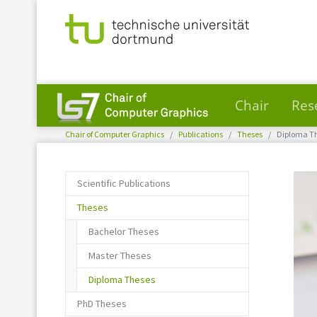
Chair
Res
You are here:
Skip to main content
Chair of Computer Graphics
Publications
Theses
Diploma T
Scientific Publications
Theses
Bachelor Theses
Master Theses
(current)
Diploma Theses
PhD Theses