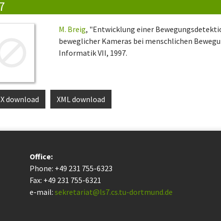
7
M. Breig
, "Entwicklung einer Bewegungsdetektio
beweglicher Kameras bei menschlichen Bewegu
Informatik VII, 1997.
eX download
XML download
Office:
Phone: +49 231 755-6323
Fax: +49 231 755-6321
e-mail:
sekretariat@ls7.cs.tu-dortmund.de