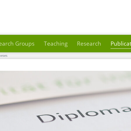
earch Groups
Teaching
Research
Publica
heses