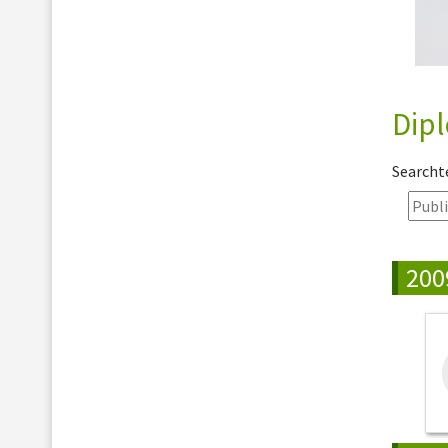
Dip
Search
200