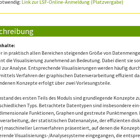
otwendig:
Link zur LSF-Online-Anmeldung (Platzvergabe)
chreibung
nhalte:
er in praktisch allen Bereichen steigenden Größe von Datenmeng
nt die Visualisierung zunehmend an Bedeutung. Dabei dient sie sow
l zur Analyse. Entsprechende Visualisierungen werden häufig durch
mittels Verfahren der graphischen Datenverarbeitung effizient da
ndenen Konzepte erfolgt über zwei Vorlesungsteile.
stand des ersten Teils des Moduls sind grundlegende Konzepte zu
schiedlichen Typs. Betrachtete Datentypen sind insbesondere ein
imensionale Funktionen, Graphen und gestreute Punktmengen. 
verarbeitung, der statistischen Datenanalyse, der effizienten di
er) maschineller Lernverfahren präsentiert, auf denen die Konzept
ierende Visualisierungs-/Analysesysteme eingegangen, die entspr