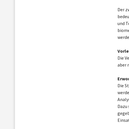
Der z
bedeu
und T
biome
werde
Vorle
Die V
aber 
Erwo
Die S
werde
Analy
Dazu 
gegeb
Einsa