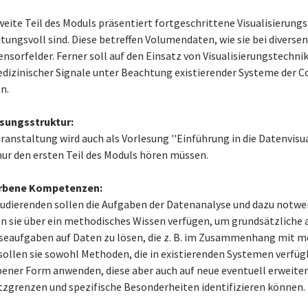
weite Teil des Moduls präsentiert fortgeschrittene Visualisierungs
tungsvoll sind. Diese betreffen Volumendaten, wie sie bei diverse
ensorfelder. Ferner soll auf den Einsatz von Visualisierungstechn
dizinischer Signale unter Beachtung existierender Systeme der 
n.
sungsstruktur:
eranstaltung wird auch als Vorlesung ''Einführung in die Datenvisu
nur den ersten Teil des Moduls hören müssen.
rbene Kompetenzen:
tudierenden sollen die Aufgaben der Datenanalyse und dazu notw
n sie über ein methodisches Wissen verfügen, um grundsätzliche 
seaufgaben auf Daten zu lösen, die z. B. im Zusammenhang mit me
sollen sie sowohl Methoden, die in existierenden Systemen verfügba
ener Form anwenden, diese aber auch auf neue eventuell erweite
tzgrenzen und spezifische Besonderheiten identifizieren können.