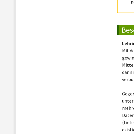
n
Bes
Lehri
Mit d
gewin
Mitte
dann 
verbu
Gegen
unter
mehrd
Daten
(tief
exist