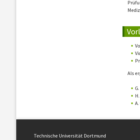
Prüfu
Mediz
Vor
Vo
Vi
Pr
Als e
G.
H.
A.
Technische Uni­ver­si­tät Dort­mund