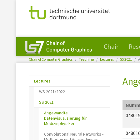
Chair
Res
You are here:
Skip to main content
Chair of Computer Graphics
Teaching
Lectures
SS 2021
A
Ange
Lectures
WS 2021/2022
SS 2021
Numm
Angewandte
04801
Datenvisualisierung für
(current)
Medizinphysiker
04801
Convolutional Neural Networks -
Methoden und Anwendungen