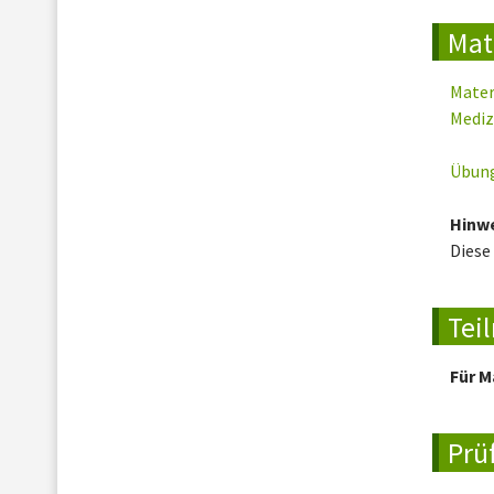
Mat
Mater
Mediz
Übung
Hinwe
Diese
Tei
Für M
Prü