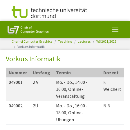
You are here:
Chair of Computer Graphics
Teaching
Lectures
WS 2021/2022
Vorkurs Informatik
Skip to main content
Vorkurs Informatik
Nummer
Umfang
Termin
Dozent
049001
2 V
Mo. - Do., 14:00 -
F.
16:00, Online-
Weichert
Veranstaltung
049002
2Ü
Mo. - Do., 16:00 -
N.N.
18:00, Online-
Übungen