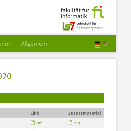
ionen
Allgemein
020
Link
Zusatzmaterial
pdf
zip