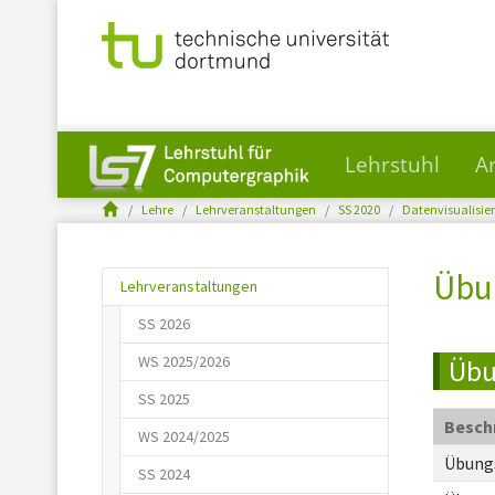
Lehrstuhl
A
You are here:
Skip to main content
Lehre
Lehrveranstaltungen
SS 2020
Datenvisualisie
Übun
Lehrveranstaltungen
SS 2026
WS 2025/2026
Übu
SS 2025
Besch
WS 2024/2025
Übungs
SS 2024