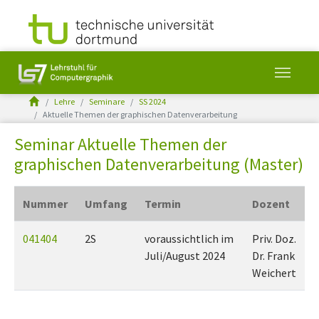
You are here:
Lehre
Seminare
SS 2024
Aktuelle Themen der graphischen Datenverarbeitung
Skip to main content
Seminar Aktuelle Themen der
graphischen Datenverarbeitung (Master)
Nummer
Umfang
Termin
Dozent
041404
2S
voraussichtlich im
Priv. Doz.
Juli/August 2024
Dr. Frank
Weichert