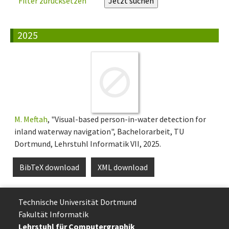
Filter zurücksetzen
2025
M. Meftah
, "Visual-based person-in-water detection for
inland waterway navigation", Bachelorarbeit, TU
Dortmund, Lehrstuhl Informatik VII, 2025.
BibTeX download
XML download
Technische Uni­ver­si­tät Dort­mund
Fakultät Informatik
Lehrstuhl für Computergraphik