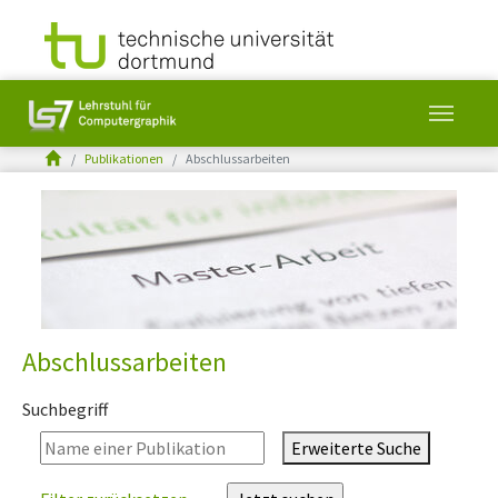
You are here:
Publikationen
Abschlussarbeiten
Skip to main content
Abschlussarbeiten
Suchbegriff
Erweiterte Suche