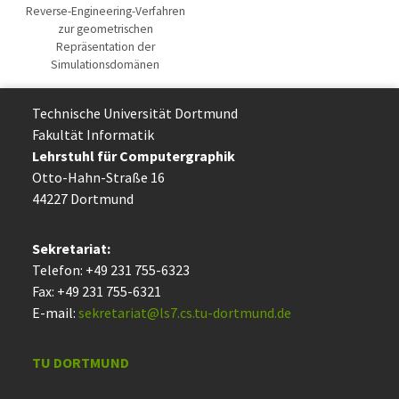
Reverse-Engineering-Verfahren
zur geometrischen
Repräsentation der
Simulationsdomänen
Technische Uni­ver­si­tät Dort­mund
Fakultät Informatik
Lehrstuhl für Computergraphik
Otto-Hahn-Straße 16
44227 Dort­mund
Sekretariat:
Telefon: +49 231 755-6323
Fax: +49 231 755-6321
E-mail:
sekretariat@ls7.cs.tu-dortmund.de
TU DORTMUND