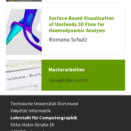
Surface-Based Visualisation
of Unsteady 3D Flow for
Haemodynamic Analysis
Romano Schulz
Masterarbeiten
(Gesamtübersicht)
Technische Uni­ver­si­tät Dort­mund
Fakultät Informatik
Lehrstuhl für Computergraphik
Otto-Hahn-Straße 16