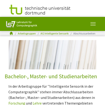
You are here:
Arbeitsgruppen
AG Intelligente Sensorik
Abschlussarbeiten
Skip to main content
Bachelor-, Master- und Studienarbeiten
In der Arbeitsgruppe für ''Intelligente Sensorik in der
Computergraphik'' stehen immer Abschlussarbeiten
(Bachelor-, Master- und Studienarbeiten) aus denen in
Forschung
und
Lehre
vertretenden Themengebieten