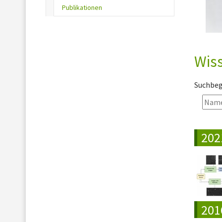
(current)
Publikationen
Wiss
Suchbegr
202
201