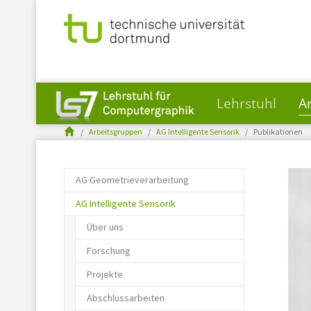
Lehrstuhl
A
You are here:
Skip to main content
Arbeitsgruppen
AG Intelligente Sensorik
Publikationen
AG Geometrieverarbeitung
AG Intelligente Sensorik
Über uns
Forschung
Projekte
Abschlussarbeiten