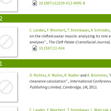
10.1007/s12159-012-0095-8
2
C. Landes
,
F. Weichert
,
T. Steinbauer
,
A. Schröder
on the clefted uvular muscle: analyzing its role
analyses" ,
The Cleft Palate-Craniofacial Journal
,
10.1597/11-034
1
D. Richter
,
H. Müller
,
K. Nadler
and
A. Brümmer
, 
clearance calculation" ,
International Conferen
Publishing Limited, Cambridge, UK
, 2011.
C. Landes
,
F. Weichert
,
T. Steinbauer
,
L. Walczak
,