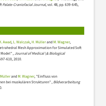
ft Palate-Craniofacial Journal
, vol. 48, pp. 639-645,
 K. Awad
,
L. Walczak
,
H. Müller
and
M. Wagner
,
etrahedral Mesh Approximation for Simulated Soft
 Model" ,
Journal of Medical \& Biological
. 597-610, 2010.
 Müller
and
M. Wagner
, "Einfluss von
nen bei muskulären Strukturen" ,
Bildverarbeitung
0.