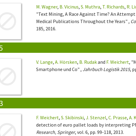
M. Wagner
,
B. Vicinus
,
S. Muthra
,
T. Richards
,
R. L
"Text Mining, A Race Against Time? An Attempt t
Medical Publications Throughout the Years" ,
Co
185, 2016.
5
V. Lange
,
A. Hörsken
,
B. Rudak
and
F. Weichert
, "
Smartphone und Co" ,
Jahrbuch Logistik 2015
, p
3
F. Weichert
,
S. Skibinski
,
J. Stenzel
,
C. Prasse
,
A.
detection of euro pallet loads by interpreting
Research, Springer
, vol. 6, pp. 99-118, 2013.