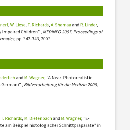
enerf
,
W. Liese
,
T. Richards
,
A. Shamaa
and
R. Linder
,
y Impaired Children" ,
MEDINFO 2007, Proceedings of
ormatics
, pp. 342-343, 2007.
nderlich
and
M. Wagner
, "A Near-Photorealistic
n German)" ,
Bildverarbeitung für die Medizin 2006,
,
T. Richards
,
M. Diefenbach
and
M. Wagner
, "E-
te am Beispiel histologischer Schnittpräparate" in