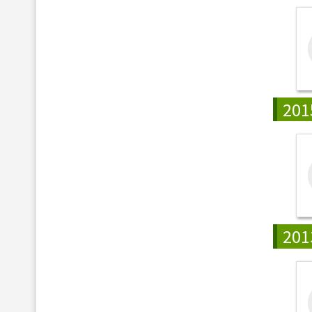
201
201