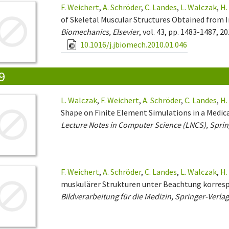
F. Weichert
,
A. Schröder
,
C. Landes
,
L. Walczak
,
H.
of Skeletal Muscular Structures Obtained from I
Biomechanics, Elsevier
, vol. 43, pp. 1483-1487, 20
10.1016/j.jbiomech.2010.01.046
9
L. Walczak
,
F. Weichert
,
A. Schröder
,
C. Landes
,
H.
Shape on Finite Element Simulations in a Medic
Lecture Notes in Computer Science (LNCS), Sprin
F. Weichert
,
A. Schröder
,
C. Landes
,
L. Walczak
,
H.
muskulärer Strukturen unter Beachtung korresp
Bildverarbeitung für die Medizin, Springer-Verla