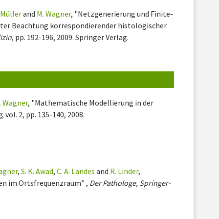
 Müller
and
M. Wagner
, "Netzgenerierung und Finite-
ter Beachtung korrespondierender histologischer
izin
, pp. 192-196, 2009. Springer Verlag.
. Wagner
, "Mathematische Modellierung in der
g
, vol. 2, pp. 135-140, 2008.
agner
,
S. K. Awad
,
C. A. Landes
and
R. Linder
,
ten im Ortsfrequenzraum" ,
Der Pathologe, Springer-