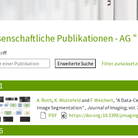
enschaftliche Publikationen - AG "
iff
Erweiterte Suche
Filter zurückset
1
A. Roth
,
K. Wüstefeld
and
F. Weichert
, "A Data-C
Image Segmentation" ,
Journal of Imaging
, vol.
PDF
https://doi.org/10.3390/jimagi
6