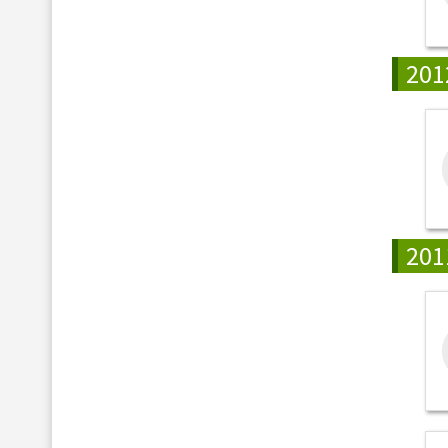
201
201