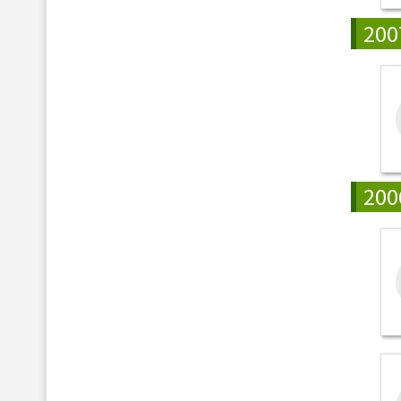
200
200