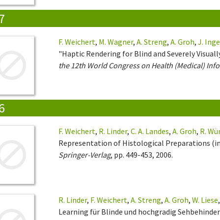
7
F. Weichert
,
M. Wagner
,
A. Streng
,
A. Groh
,
J. Ing
"Haptic Rendering for Blind and Severely Visuall
the 12th World Congress on Health (Medical) Inf
6
F. Weichert
,
R. Linder
,
C. A. Landes
,
A. Groh
,
R. Wü
Representation of Histological Preparations (i
Springer-Verlag
, pp. 449-453, 2006.
R. Linder
,
F. Weichert
,
A. Streng
,
A. Groh
,
W. Liese
Learning für Blinde und hochgradig Sehbehinder