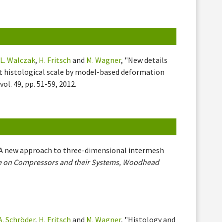
,
L. Walczak
,
H. Fritsch
and
M. Wagner
, "New details
 at histological scale by model-based deformation
 vol. 49, pp. 51-59, 2012.
"A new approach to three-dimensional intermesh
ce on Compressors and their Systems, Woodhead
A. Schröder
,
H. Fritsch
and
M. Wagner
, "Histology and