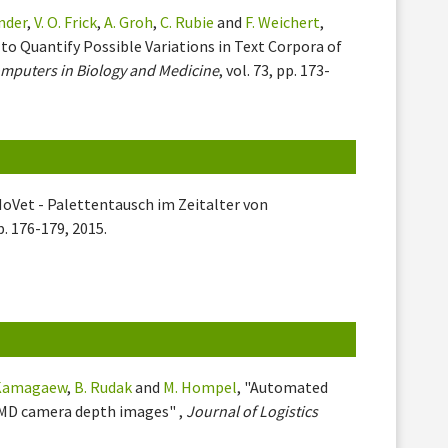
inder
,
V. O. Frick
,
A. Groh
,
C. Rubie
and
F. Weichert
,
o Quantify Possible Variations in Text Corpora of
mputers in Biology and Medicine
, vol. 73, pp. 173-
MoVet - Palettentausch im Zeitalter von
p. 176-179, 2015.
 Kamagaew
,
B. Rudak
and
M. Hompel
, "Automated
 PMD camera depth images" ,
Journal of Logistics