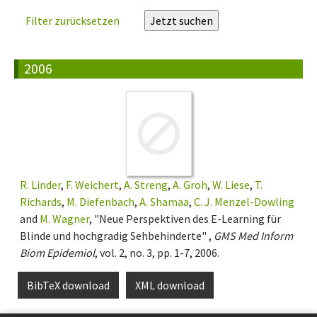
Filter zurücksetzen
2006
R. Linder
,
F. Weichert
,
A. Streng
,
A. Groh
,
W. Liese
,
T.
Richards
,
M. Diefenbach
,
A. Shamaa
,
C. J. Menzel-Dowling
and
M. Wagner
, "Neue Perspektiven des E-Learning für
Blinde und hochgradig Sehbehinderte" ,
GMS Med Inform
Biom Epidemiol
, vol. 2, no. 3, pp. 1-7, 2006.
BibTeX download
XML download