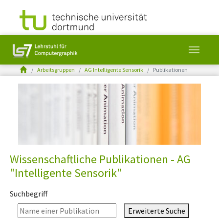
You are here:
Arbeitsgruppen
AG Intelligente Sensorik
Publikationen
Skip to main content
Wissenschaftliche Publikationen - AG
"Intelligente Sensorik"
Suchbegriff
Erweiterte Suche