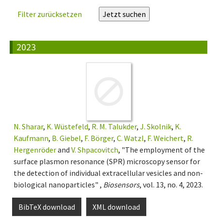
Filter zurücksetzen
2023
N. Sharar
,
K. Wüstefeld
,
R. M. Talukder
,
J. Skolnik
,
K.
Kaufmann
,
B. Giebel
,
F. Börger
,
C. Watzl
,
F. Weichert
,
R.
Hergenröder
and
V. Shpacovitch
, "The employment of the
surface plasmon resonance (SPR) microscopy sensor for
the detection of individual extracellular vesicles and non-
biological nanoparticles" ,
Biosensors
, vol. 13, no. 4, 2023.
BibTeX download
XML download