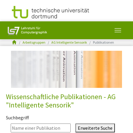
You are here:
Arbeitsgruppen
AG Intelligente Sensorik
Publikationen
Skip to main content
Wissenschaftliche Publikationen - AG
"Intelligente Sensorik"
Suchbegriff
Erweiterte Suche