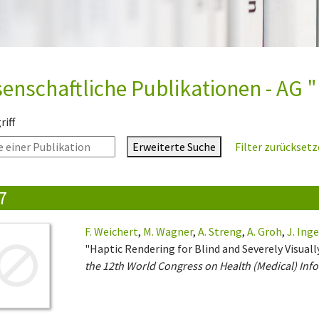
enschaftliche Publikationen - AG "
iff
Erweiterte Suche
Filter zurückset
7
F. Weichert
,
M. Wagner
,
A. Streng
,
A. Groh
,
J. Ing
"Haptic Rendering for Blind and Severely Visuall
the 12th World Congress on Health (Medical) Inf