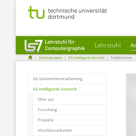
Lehrstuhl
A
You are here:
Skip to main content
Arbeitsgruppen
AG Intelligente Sensorik
Publikationen
AG Geometrieverarbeitung
AG Intelligente Sensorik
Über uns
Forschung
Projekte
Abschlussarbeiten