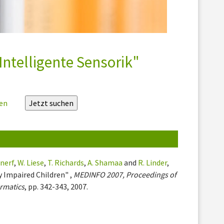
Intelligente Sensorik"
zen
enerf
,
W. Liese
,
T. Richards
,
A. Shamaa
and
R. Linder
,
y Impaired Children" ,
MEDINFO 2007, Proceedings of
ormatics
, pp. 342-343, 2007.