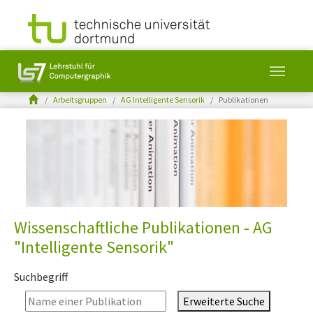
You are here:
Arbeitsgruppen
AG Intelligente Sensorik
Publikationen
Skip to main content
Wissenschaftliche Publikationen - AG
"Intelligente Sensorik"
Suchbegriff
Erweiterte Suche