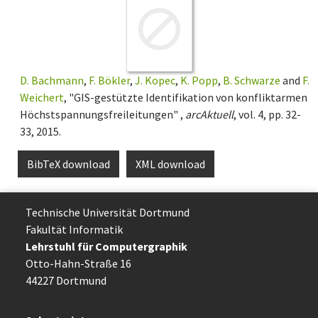
D. Bachmann
,
F. Bökler
,
J. Kopec
,
K. Popp
,
B. Schwarze
and
F.
Weichert
, "GIS-gestützte Identifikation von konfliktarmen
Höchstspannungsfreileitungen" ,
arcAktuell
, vol. 4, pp. 32-
33, 2015.
BibTeX download
XML download
Technische Uni­ver­si­tät Dort­mund
Fakultät Informatik
Lehrstuhl für Computergraphik
Otto-Hahn-Straße 16
44227 Dort­mund