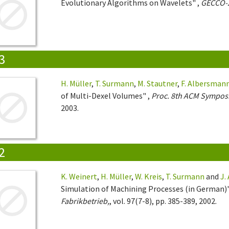
Evolutionary Algorithms on Wavelets" ,
GECCO-2
3
H. Müller
,
T. Surmann
,
M. Stautner
,
F. Albersman
of Multi-Dexel Volumes" ,
Proc. 8th ACM Symposi
2003.
2
K. Weinert
,
H. Müller
,
W. Kreis
,
T. Surmann
and
J.
Simulation of Machining Processes (in German)"
Fabrikbetrieb,
, vol. 97(7-8), pp. 385-389, 2002.