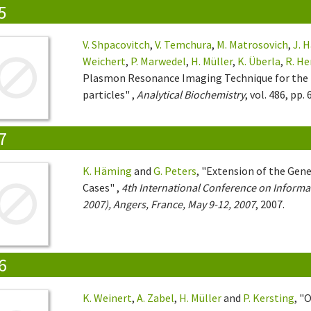
5
V. Shpacovitch
,
V. Temchura
,
M. Matrosovich
,
J. 
Weichert
,
P. Marwedel
,
H. Müller
,
K. Überla
,
R. H
Plasmon Resonance Imaging Technique for the D
particles" ,
Analytical Biochemistry
, vol. 486, pp.
7
K. Häming
and
G. Peters
, "Extension of the Gene
Cases" ,
4th International Conference on Informa
2007), Angers, France, May 9-12, 2007
, 2007.
6
K. Weinert
,
A. Zabel
,
H. Müller
and
P. Kersting
, "