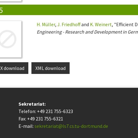
5
H. Müller
,
J. Friedhoff
and
K. Weinert
, "Efficient 
Engineering - Research and Development in Ger
eX download
XML download
Sekretariat:
Telefon: +49 231 755-6323
Fax: +49 231 755-6321
E-mail:
sekretariat@ls7.cs.tu-dortmund.de