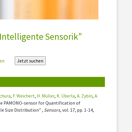
Intelligente Sensorik"
zen
chura
,
F. Weichert
,
H. Müller
,
K. Überla
,
A. Zybin
,
A.
the PAMONO-sensor for Quantification of
e Size Distribution" ,
Sensors
, vol. 17, pp. 1-14,