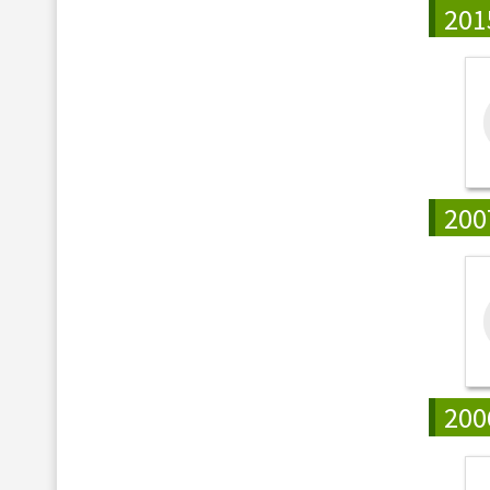
201
200
200