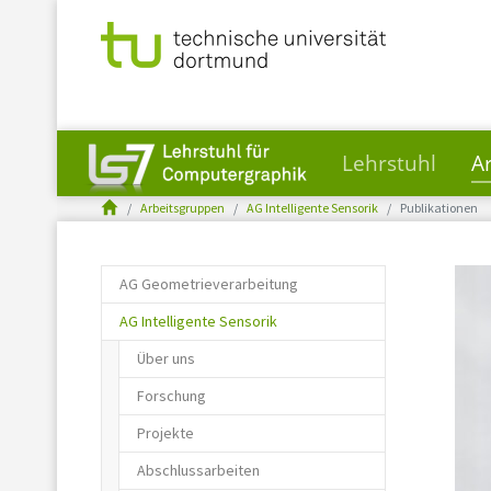
Lehrstuhl
A
You are here:
Skip to main content
Arbeitsgruppen
AG Intelligente Sensorik
Publikationen
AG Geometrieverarbeitung
AG Intelligente Sensorik
Über uns
Forschung
Projekte
Abschlussarbeiten