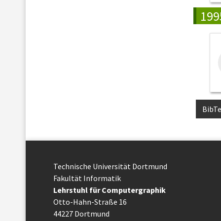
199
BibT
Technische Uni­ver­si­tät Dort­mund
Fakultät Informatik
Lehrstuhl für Computergraphik
Otto-Hahn-Straße 16
44227 Dort­mund