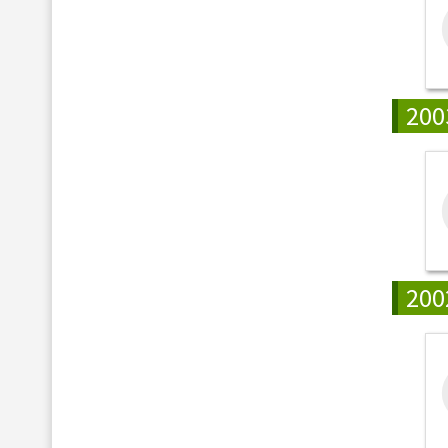
200
200