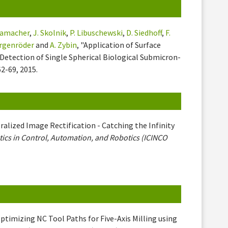
Hamacher
,
J. Skolnik
,
P. Libuschewski
,
D. Siedhoff
,
F.
ergenröder
and
A. Zybin
, "Application of Surface
etection of Single Spherical Biological Submicron-
 62-69, 2015.
ralized Image Rectification - Catching the Infinity
tics in Control, Automation, and Robotics (ICINCO
Optimizing NC Tool Paths for Five-Axis Milling using