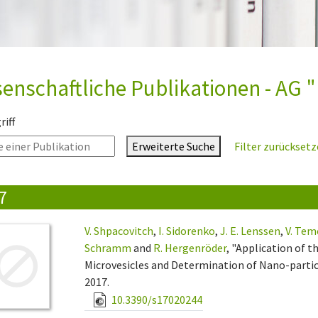
enschaftliche Publikationen - AG "
iff
Erweiterte Suche
Filter zurückset
7
V. Shpacovitch
,
I. Sidorenko
,
J. E. Lenssen
,
V. Tem
Schramm
and
R. Hergenröder
, "Application of 
Microvesicles and Determination of Nano-particl
2017.
10.3390/s17020244