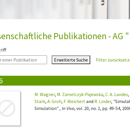
enschaftliche Publikationen - AG "
iff
Erweiterte Suche
Filter zurückset
6
M. Wagner
,
M. Zamelczyk-Pajewska
,
C. A. Landes
Stark
,
A. Groh
,
F. Weichert
and
R. Linder
, "Simula
Simulation" ,
In Vivo
, vol. 20, no. 1, pp. 49-54, 200