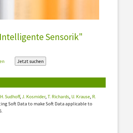
Intelligente Sensorik"
zen
,
H. Sudhoff
,
J. Kosmider
,
T. Richards
,
U. Krause
,
R.
ting Soft Data to make Soft Data applicable to
6.