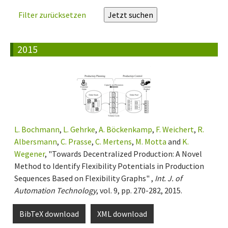
Filter zurücksetzen
2015
L. Bochmann
,
L. Gehrke
,
A. Böckenkamp
,
F. Weichert
,
R.
Albersmann
,
C. Prasse
,
C. Mertens
,
M. Motta
and
K.
Wegener
, "Towards Decentralized Production: A Novel
Method to Identify Flexibility Potentials in Production
Sequences Based on Flexibility Graphs" ,
Int. J. of
Automation Technology
, vol. 9, pp. 270-282, 2015.
BibTeX download
XML download