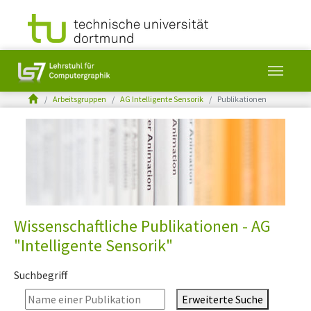
You are here:
Arbeitsgruppen
AG Intelligente Sensorik
Publikationen
Skip to main content
Wissenschaftliche Publikationen - AG
"Intelligente Sensorik"
Suchbegriff
Erweiterte Suche