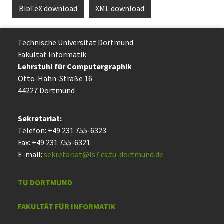
BibTeX download
XML download
Technische Uni­ver­si­tät Dort­mund
Fakultät Informatik
Lehrstuhl für Computergraphik
Otto-Hahn-Straße 16
44227 Dort­mund
Sekretariat:
Telefon: +49 231 755-6323
Fax: +49 231 755-6321
E-mail:
sekretariat@ls7.cs.tu-dortmund.de
TU DORTMUND
FAKULTÄT FÜR INFORMATIK