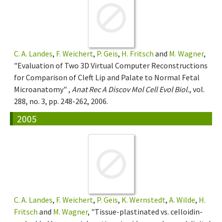
C. A. Landes
,
F. Weichert
,
P. Geis
,
H. Fritsch
and
M. Wagner
,
"Evaluation of Two 3D Virtual Computer Reconstructions
for Comparison of Cleft Lip and Palate to Normal Fetal
Microanatomy" ,
Anat Rec A Discov Mol Cell Evol Biol.
, vol.
288, no. 3, pp. 248-262, 2006.
2005
C. A. Landes
,
F. Weichert
,
P. Geis
,
K. Wernstedt
,
A. Wilde
,
H.
Fritsch
and
M. Wagner
, "Tissue-plastinated vs. celloidin-