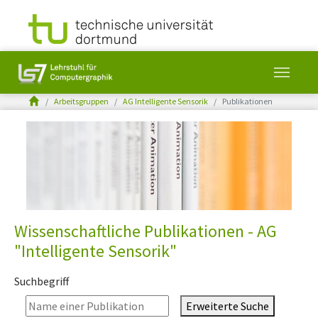
You are here:
Arbeitsgruppen
AG Intelligente Sensorik
Publikationen
Skip to main content
Wissenschaftliche Publikationen - AG
"Intelligente Sensorik"
Suchbegriff
Erweiterte Suche