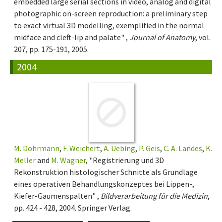
embedded large serial sections in video, analog and digital
photographic on-screen reproduction: a preliminary step
to exact virtual 3D modelling, exemplified in the normal
midface and cleft-lip and palate" ,
Journal of Anatomy
, vol.
207, pp. 175-191, 2005.
2004
M. Dohrmann
,
F. Weichert
,
A. Uebing
,
P. Geis
,
C. A. Landes
,
K.
Meller
and
M. Wagner
, "Registrierung und 3D
Rekonstruktion histologischer Schnitte als Grundlage
eines operativen Behandlungskonzeptes bei Lippen-,
Kiefer-Gaumenspalten" ,
Bildverarbeitung für die Medizin
,
pp. 424 - 428, 2004. Springer Verlag.