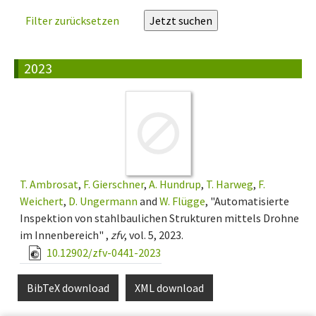
Filter zurücksetzen
2023
T. Ambrosat
,
F. Gierschner
,
A. Hundrup
,
T. Harweg
,
F.
Weichert
,
D. Ungermann
and
W. Flügge
, "Automatisierte
Inspektion von stahlbaulichen Strukturen mittels Drohne
im Innenbereich" ,
zfv
, vol. 5, 2023.
10.12902/zfv-0441-2023
BibTeX download
XML download