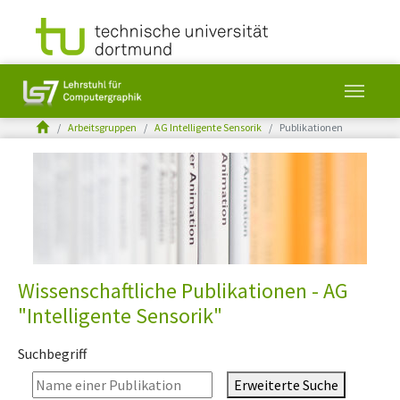
You are here:
Arbeitsgruppen
AG Intelligente Sensorik
Publikationen
Skip to main content
Wissenschaftliche Publikationen - AG
"Intelligente Sensorik"
Suchbegriff
Erweiterte Suche