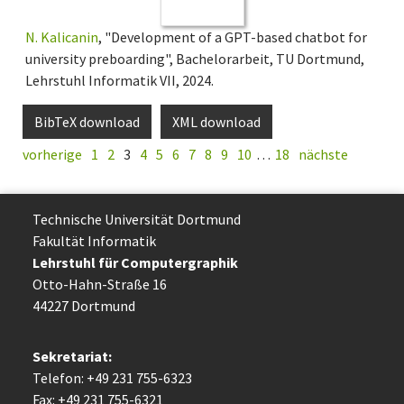
N. Kalicanin
, "Development of a GPT-based chatbot for
university preboarding", Bachelorarbeit, TU Dortmund,
Lehrstuhl Informatik VII, 2024.
BibTeX download
XML download
vorherige
1
2
3
4
5
6
7
8
9
10
…
18
nächste
Technische Uni­ver­si­tät Dort­mund
Fakultät Informatik
Lehrstuhl für Computergraphik
Otto-Hahn-Straße 16
44227 Dort­mund
Sekretariat:
Telefon: +49 231 755-6323
Fax: +49 231 755-6321