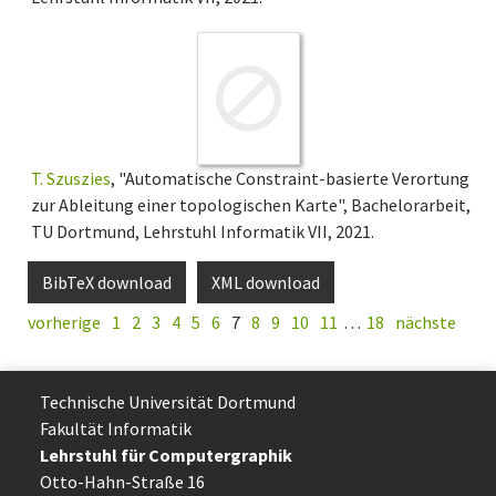
T. Szuszies
, "Automatische Constraint-basierte Verortung
zur Ableitung einer topologischen Karte", Bachelorarbeit,
TU Dortmund, Lehrstuhl Informatik VII, 2021.
BibTeX download
XML download
vorherige
1
2
3
4
5
6
7
8
9
10
11
…
18
nächste
Technische Uni­ver­si­tät Dort­mund
Fakultät Informatik
Lehrstuhl für Computergraphik
Otto-Hahn-Straße 16