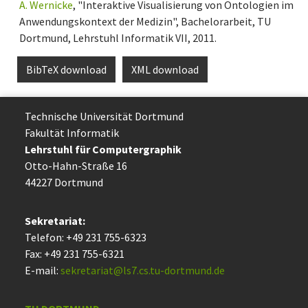
A. Wernicke
, "Interaktive Visualisierung von Ontologien im
Anwendungskontext der Medizin", Bachelorarbeit, TU
Dortmund, Lehrstuhl Informatik VII, 2011.
BibTeX download
XML download
Technische Uni­ver­si­tät Dort­mund
Fakultät Informatik
Lehrstuhl für Computergraphik
Otto-Hahn-Straße 16
44227 Dort­mund
Sekretariat:
Telefon: +49 231 755-6323
Fax: +49 231 755-6321
E-mail:
sekretariat@ls7.cs.tu-dortmund.de