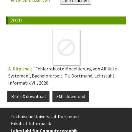
Filter zurücksetzen
2020
A. Kirpichev
, "Fehlerrobuste Modellierung von Affiliate-
Systemen", Bachelorarbeit, TU Dortmund, Lehrstuhl
Informatik VII, 2020.
BibTeX download
XML download
Technische Uni­ver­si­tät Dort­mund
Fakultät Informatik
Lehrstuhl für Computergraphik