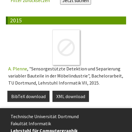
Filter zurücksetzen
2015
A. Plenne
, "Sensorgestützte Detektion und Separierung
variabler Bauteile in der Möbelindustrie", Bachelorarbeit,
TU Dortmund, Lehrstuhl Informatik VII, 2015.
BibTeX download
XML download
Technische Uni­ver­si­tät Dort­mund
Fakultät Informatik
Lehrstuhl für Computergraphik