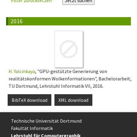
Filter zurücksetzen
2016
H. Yalcinkaya
, "GPU-gestützte Generierung von
realitätskonformen Wolkenformationen", Bachelorarbeit,
TU Dortmund, Lehrstuhl Informatik VII, 2016.
BibTeX download
XML download
Technische Uni­ver­si­tät Dort­mund
Fakultät Informatik
Lehrstuhl für Computergraphik