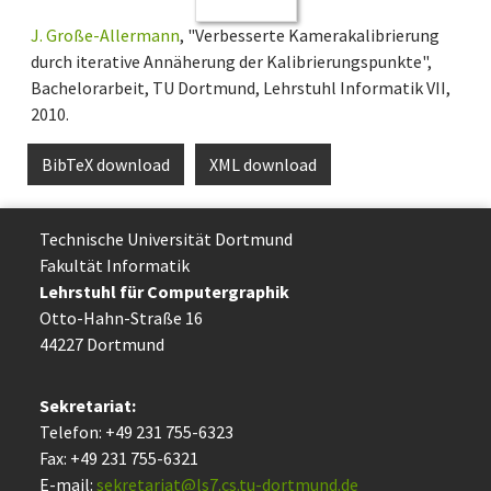
J. Große-Allermann
, "Verbesserte Kamerakalibrierung
durch iterative Annäherung der Kalibrierungspunkte",
Bachelorarbeit, TU Dortmund, Lehrstuhl Informatik VII,
2010.
BibTeX download
XML download
Technische Uni­ver­si­tät Dort­mund
Fakultät Informatik
Lehrstuhl für Computergraphik
Otto-Hahn-Straße 16
44227 Dort­mund
Sekretariat:
Telefon: +49 231 755-6323
Fax: +49 231 755-6321
E-mail:
sekretariat@ls7.cs.tu-dortmund.de