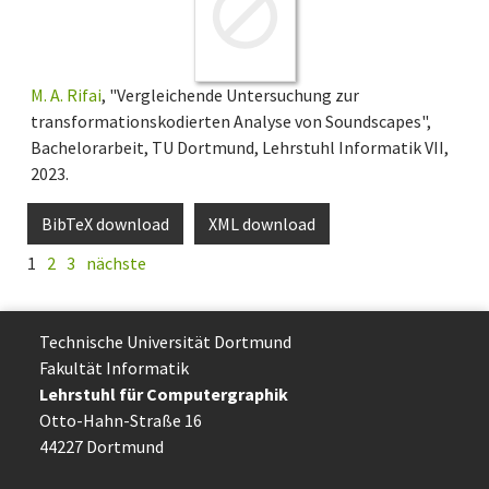
M. A. Rifai
, "Vergleichende Untersuchung zur
transformationskodierten Analyse von Soundscapes",
Bachelorarbeit, TU Dortmund, Lehrstuhl Informatik VII,
2023.
BibTeX download
XML download
1
2
3
nächste
Technische Uni­ver­si­tät Dort­mund
Fakultät Informatik
Lehrstuhl für Computergraphik
Otto-Hahn-Straße 16
44227 Dort­mund