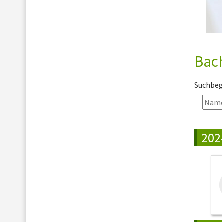
Bach
Suchbegr
202