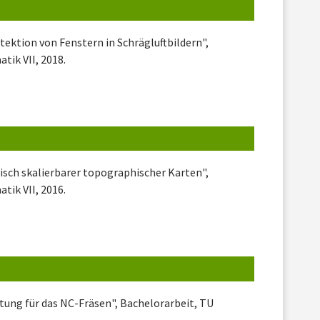
etektion von Fenstern in Schrägluftbildern",
tik VII, 2018.
misch skalierbarer topographischer Karten",
tik VII, 2016.
tung für das NC-Fräsen", Bachelorarbeit, TU