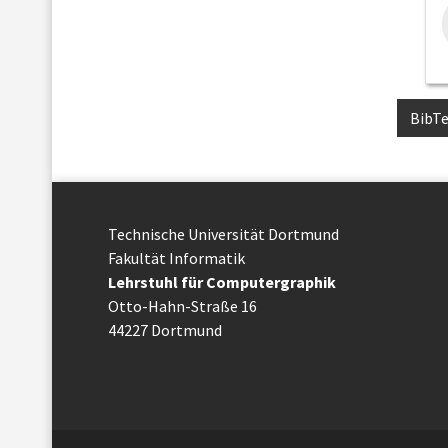
BibT
Technische Uni­ver­si­tät Dort­mund
Fakultät Informatik
Lehrstuhl für Computergraphik
Otto-Hahn-Straße 16
44227 Dort­mund