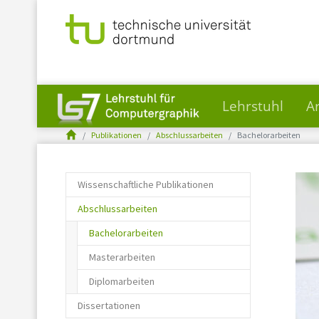
Lehrstuhl
A
You are here:
Skip to main content
Publikationen
Abschlussarbeiten
Bachelorarbeiten
Wissenschaftliche Publikationen
Abschlussarbeiten
(current)
Bachelorarbeiten
Masterarbeiten
Diplomarbeiten
Dissertationen