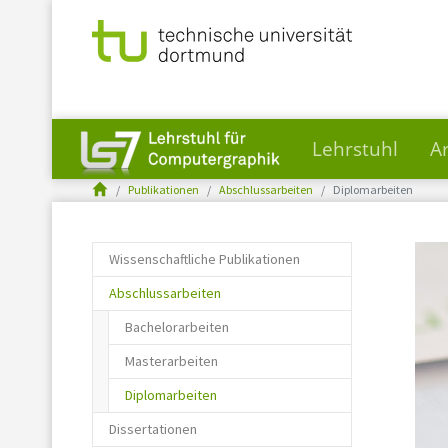
Lehrstuhl
A
You are here:
Skip to main content
Publikationen
Abschlussarbeiten
Diplomarbeiten
Wissenschaftliche Publikationen
Abschlussarbeiten
Bachelorarbeiten
Masterarbeiten
(current)
Diplomarbeiten
Dissertationen