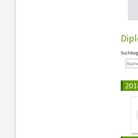
Dip
Suchbegr
201