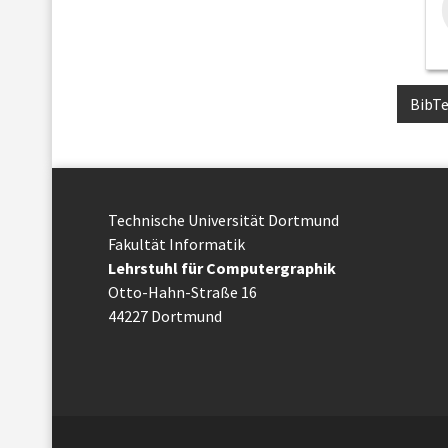
BibT
Technische Uni­ver­si­tät Dort­mund
Fakultät Informatik
Lehrstuhl für Computergraphik
Otto-Hahn-Straße 16
44227 Dort­mund