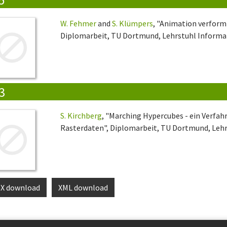
W. Fehmer
and
S. Klümpers
, "Animation verform
Diplomarbeit, TU Dortmund, Lehrstuhl Informati
3
S. Kirchberg
, "Marching Hypercubes - ein Verfah
Rasterdaten", Diplomarbeit, TU Dortmund, Lehrs
eX download
XML download