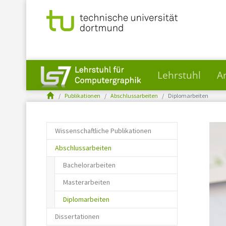
Lehrstuhl
A
You are here:
Skip to main content
Publikationen
Abschlussarbeiten
Diplomarbeiten
Wissenschaftliche Publikationen
Abschlussarbeiten
Bachelorarbeiten
Masterarbeiten
(current)
Diplomarbeiten
Dissertationen