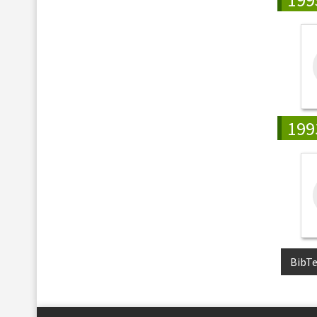
199
BibT