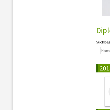
Dip
Suchbegr
201