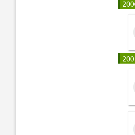
200
200