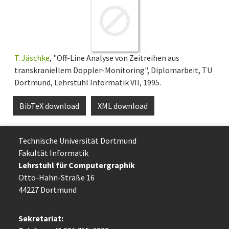
T. Jäschke
, "Off-Line Analyse von Zeitreihen aus
transkraniellem Doppler-Monitoring", Diplomarbeit, TU
Dortmund, Lehrstuhl Informatik VII, 1995.
BibTeX download
XML download
Technische Uni­ver­si­tät Dort­mund
Fakultät Informatik
Lehrstuhl für Computergraphik
Otto-Hahn-Straße 16
44227 Dort­mund
Sekretariat: