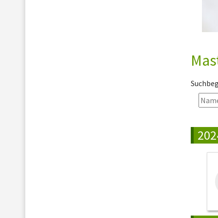
Mas
Suchbegr
202