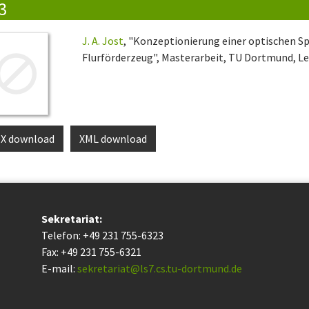
3
J. A. Jost
, "Konzeptionierung einer optischen Sp
Flurförderzeug", Masterarbeit, TU Dortmund, Leh
eX download
XML download
Sekretariat:
Telefon: +49 231 755-6323
Fax: +49 231 755-6321
E-mail:
sekretariat@ls7.cs.tu-dortmund.de