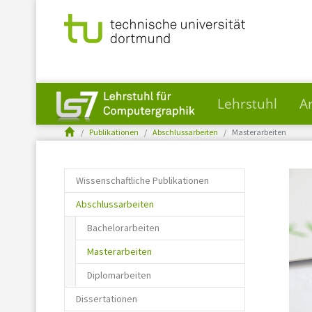
Lehrstuhl
A
You are here:
Skip to main content
Publikationen
Abschlussarbeiten
Masterarbeiten
Wissenschaftliche Publikationen
Abschlussarbeiten
Bachelorarbeiten
(current)
Masterarbeiten
Diplomarbeiten
Dissertationen