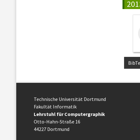
201
BibT
Technische Uni­ver­si­tät Dort­mund
Fakultät Informatik
Lehrstuhl für Computergraphik
Otto-Hahn-Straße 16
44227 Dort­mund