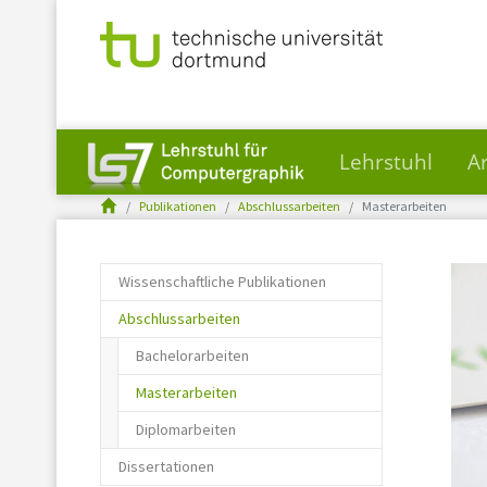
Lehrstuhl
A
You are here:
Skip to main content
Publikationen
Abschlussarbeiten
Masterarbeiten
Wissenschaftliche Publikationen
Abschlussarbeiten
Bachelorarbeiten
(current)
Masterarbeiten
Diplomarbeiten
Dissertationen