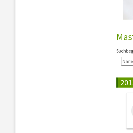
Mas
Suchbegr
201