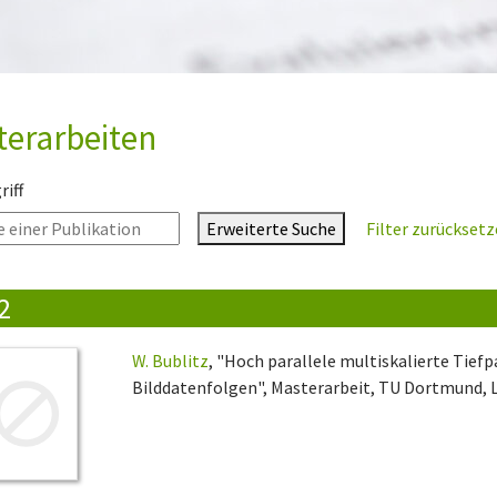
terarbeiten
iff
Erweiterte Suche
Filter zurückset
2
W. Bublitz
, "Hoch parallele multiskalierte Tief
Bilddatenfolgen", Masterarbeit, TU Dortmund, L