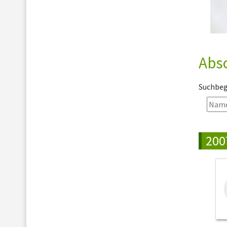
Abs
Suchbegr
200