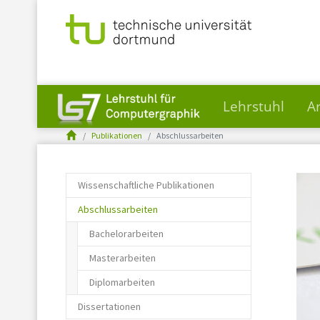
Lehrstuhl
A
You are here:
Skip to main content
Publikationen
Abschlussarbeiten
Wissenschaftliche Publikationen
(current)
Abschlussarbeiten
Bachelorarbeiten
Masterarbeiten
Diplomarbeiten
Dissertationen