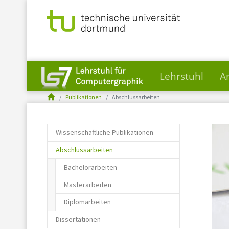
Lehrstuhl
A
You are here:
Skip to main content
Publikationen
Abschlussarbeiten
Wissenschaftliche Publikationen
(current)
Abschlussarbeiten
Bachelorarbeiten
Masterarbeiten
Diplomarbeiten
Dissertationen