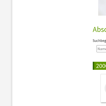
Abs
Suchbegr
200