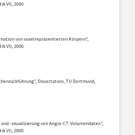
k VII, 2000.
rmation von voxelrepräsentierten Körpern",
k VII, 2000.
ächenrückführung", Dissertation, TU Dortmund,
und -visualisierung von Angio-CT-Volumendaten",
k VII, 2000.