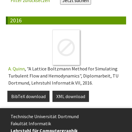
Filter zurücksetzen
2016
A. Quinn
, "A Lattice Boltzmann Method for Simulating
Turbulent Flow and Hemodynamics", Diplomarbeit, TU
Dortmund, Lehrstuhl Informatik VII, 2016.
BibTeX download
XML download
Technische Uni­ver­si­tät Dort­mund
Fakultät Informatik
Lehrstuhl für Computergraphik