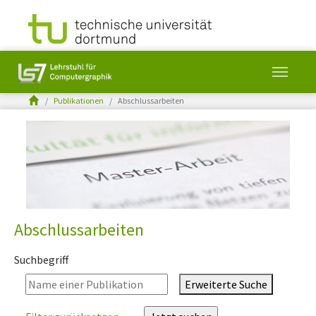
You are here:
Publikationen
Abschlussarbeiten
Skip to main content
Abschlussarbeiten
Suchbegriff
Erweiterte Suche