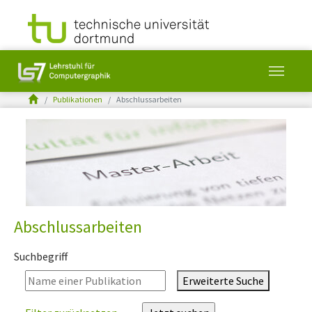
You are here:
Publikationen
Abschlussarbeiten
Skip to main content
Abschlussarbeiten
Suchbegriff
Erweiterte Suche