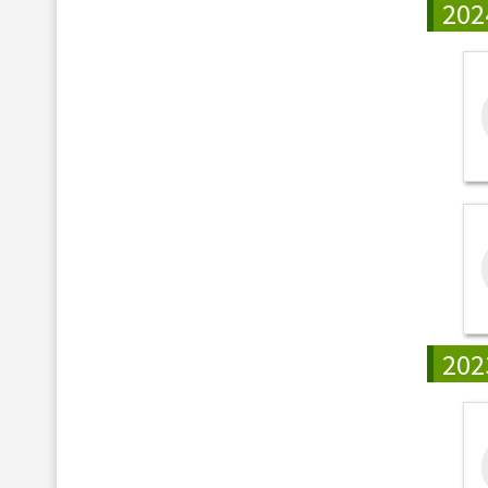
202
202