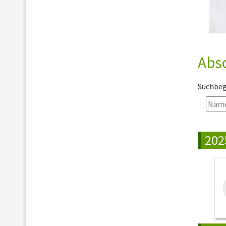
Abs
Suchbegr
202