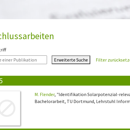
chlussarbeiten
iff
Erweiterte Suche
Filter zurückset
5
M. Flender
, "Identifikation Solarpotenzial-rele
Bachelorarbeit, TU Dortmund, Lehrstuhl Informa