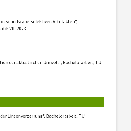
von Soundscape-selektiven Artefakten",
tik VII, 2023.
kation der aktustischen Umwelt", Bachelorarbeit, TU
er Linsenverzerrung", Bachelorarbeit, TU