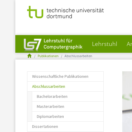
Lehrstuhl
A
You are here:
Skip to main content
Publikationen
Abschlussarbeiten
Wissenschaftliche Publikationen
(current)
Abschlussarbeiten
Bachelorarbeiten
Masterarbeiten
Diplomarbeiten
Dissertationen