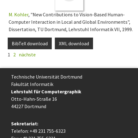
M. Kohler
, "New Contributions to Vision-Based Human-
Computer Interaction in Local and Global Environments",
Dissertation, TU Dortmund, Lehrstuhl Informatik VII, 1999.
BibTeX download
XML download
1
2
nächste
Technische Uni­ver­si­tät Dort­mund
Fakultät Informatik
Lehrstuhl für Computergraphik
Otto-Hahn-Straße 16
44227 Dort­mund
Sekretariat:
Telefon: +49 231 755-6323