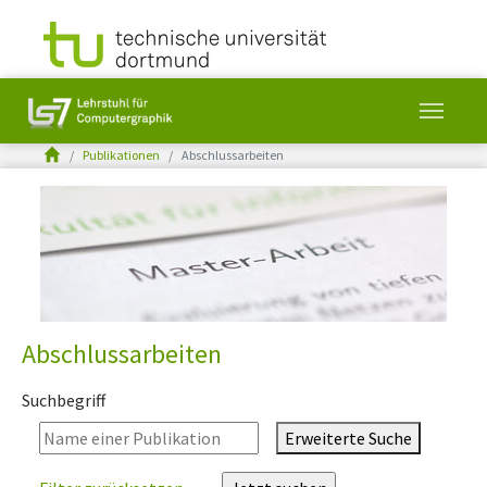
You are here:
Publikationen
Abschlussarbeiten
Skip to main content
Abschlussarbeiten
Suchbegriff
Erweiterte Suche