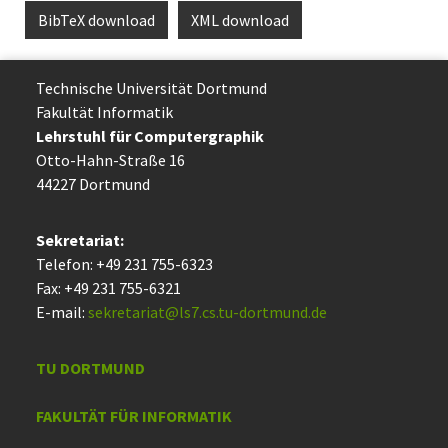
BibTeX download
XML download
Technische Uni­ver­si­tät Dort­mund
Fakultät Informatik
Lehrstuhl für Computergraphik
Otto-Hahn-Straße 16
44227 Dort­mund
Sekretariat:
Telefon: +49 231 755-6323
Fax: +49 231 755-6321
E-mail:
sekretariat@ls7.cs.tu-dortmund.de
TU DORTMUND
FAKULTÄT FÜR INFORMATIK