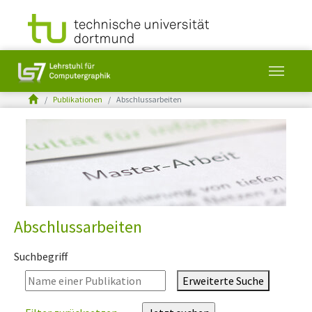
You are here:
Publikationen
Abschlussarbeiten
Skip to main content
Abschlussarbeiten
Suchbegriff
Erweiterte Suche