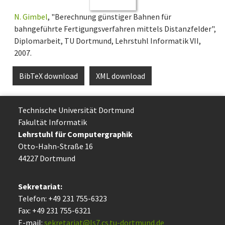
N. Gimbel
, "Berechnung günstiger Bahnen für
bahngeführte Fertigungsverfahren mittels Distanzfelder",
Diplomarbeit, TU Dortmund, Lehrstuhl Informatik VII,
2007.
BibTeX download
XML download
Technische Uni­ver­si­tät Dort­mund
Fakultät Informatik
Lehrstuhl für Computergraphik
Otto-Hahn-Straße 16
44227 Dort­mund
Sekretariat:
Telefon: +49 231 755-6323
Fax: +49 231 755-6321
E-mail:
sekretariat@ls7.cs.tu-dortmund.de