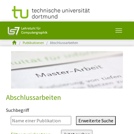
You are here:
Publikationen
Abschlussarbeiten
Skip to main content
Abschlussarbeiten
Suchbegriff
Erweiterte Suche