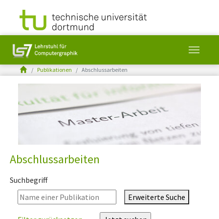
You are here:
Publikationen
Abschlussarbeiten
Skip to main content
Abschlussarbeiten
Suchbegriff
Erweiterte Suche