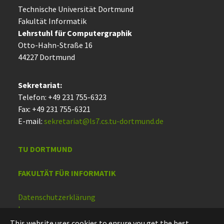
Technische Uni­ver­si­tät Dort­mund
Fakultät Informatik
Lehrstuhl für Computergraphik
Otto-Hahn-Straße 16
44227 Dort­mund
Sekretariat:
Telefon: +49 231 755-6323
Fax: +49 231 755-6321
E-mail:
sekretariat@ls7.cs.tu-dortmund.de
TU DORTMUND
FAKULTÄT FÜR INFORMATIK
Datenschutzerklärung
Impressum
Barrierefreiheit
This website uses cookies to ensure you get the best