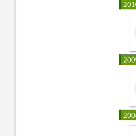
201
200
200