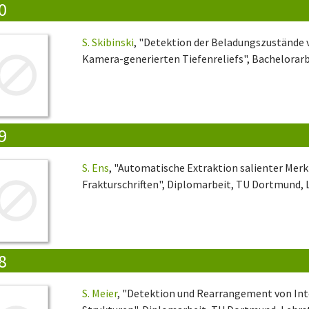
0
S. Skibinski
, "Detektion der Beladungszustände
Kamera-generierten Tiefenreliefs", Bachelorarb
9
S. Ens
, "Automatische Extraktion salienter Mer
Frakturschriften", Diplomarbeit, TU Dortmund, L
8
S. Meier
, "Detektion und Rearrangement von Int