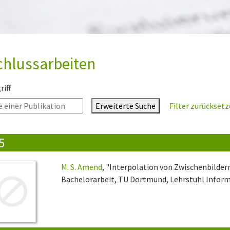
chlussarbeiten
iff
Erweiterte Suche
Filter zurückset
5
M. S. Amend
, "Interpolation von Zwischenbilder
Bachelorarbeit, TU Dortmund, Lehrstuhl Informa