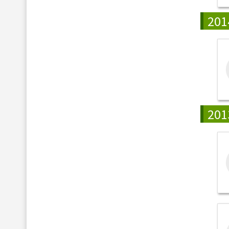
201
201