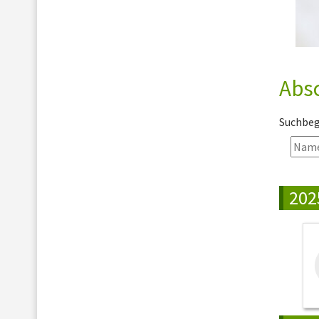
Abs
Suchbegr
202