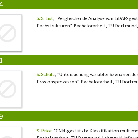
4
S. S. List
, "Vergleichende Analyse von LiDAR-ges
Dachstrukturen", Bachelorarbeit, TU Dortmund, 
1
S. Schulz
, "Untersuchung variabler Szenarien d
Erosionsprozessen", Bachelorarbeit, TU Dortmun
9
S. Prior
, "CNN-gestützte Klassifikation multimo
Bachelorarbeit, TU Dortmund, Lehrstuhl Informa