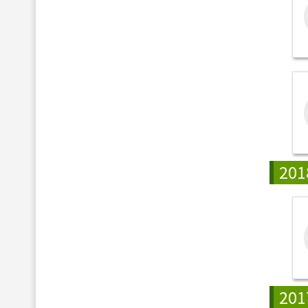
201
201