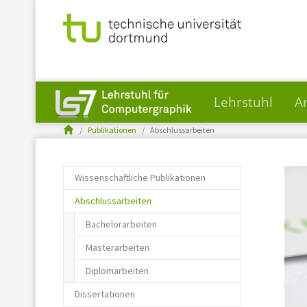
Lehrstuhl
A
You are here:
Skip to main content
Publikationen
Abschlussarbeiten
Wissenschaftliche Publikationen
(current)
Abschlussarbeiten
Bachelorarbeiten
Masterarbeiten
Diplomarbeiten
Dissertationen