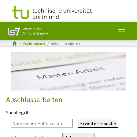
You are here:
Publikationen
Abschlussarbeiten
Skip to main content
Abschlussarbeiten
Suchbegriff
Erweiterte Suche