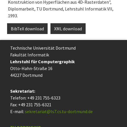
Konstruktion von Hyperflächen aus 4D-Rasterdaten",
Diplomarbeit, TU Dortmund, Lehrstuhl Informatik VII,
1993.
BibTeX download
XML download
Technische Uni­ver­si­tät Dort­mund
Fakultät Informatik
Lehrstuhl für Computergraphik
Otto-Hahn-Straße 16
44227 Dort­mund
Sekretariat:
Telefon: +49 231 755-6323
Fax: +49 231 755-6321
E-mail:
sekretariat@ls7.cs.tu-dortmund.de