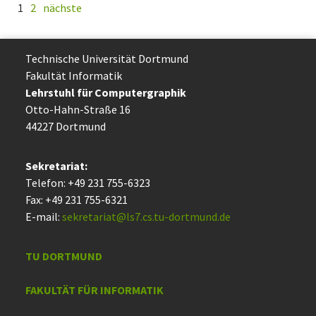
1
2
nächste
Technische Uni­ver­si­tät Dort­mund
Fakultät Informatik
Lehrstuhl für Computergraphik
Otto-Hahn-Straße 16
44227 Dort­mund
Sekretariat:
Telefon: +49 231 755-6323
Fax: +49 231 755-6321
E-mail:
sekretariat@ls7.cs.tu-dortmund.de
TU DORTMUND
FAKULTÄT FÜR INFORMATIK