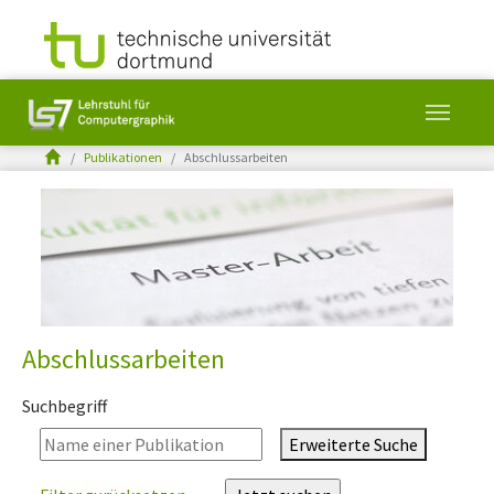
You are here:
Publikationen
Abschlussarbeiten
Skip to main content
Abschlussarbeiten
Suchbegriff
Erweiterte Suche