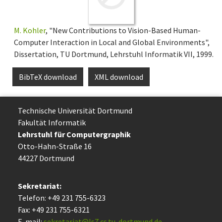
M. Kohler
, "New Contributions to Vision-Based Human-
Computer Interaction in Local and Global Environments",
Dissertation, TU Dortmund, Lehrstuhl Informatik VII, 1999.
BibTeX download
XML download
Technische Uni­ver­si­tät Dort­mund
Fakultät Informatik
Lehrstuhl für Computergraphik
Otto-Hahn-Straße 16
44227 Dort­mund
Sekretariat:
Telefon: +49 231 755-6323
Fax: +49 231 755-6321
E-mail:
sekretariat@ls7.cs.tu-dortmund.de