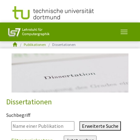
You are here:
Publikationen
Dissertationen
Skip to main content
Dissertationen
Suchbegriff
Erweiterte Suche