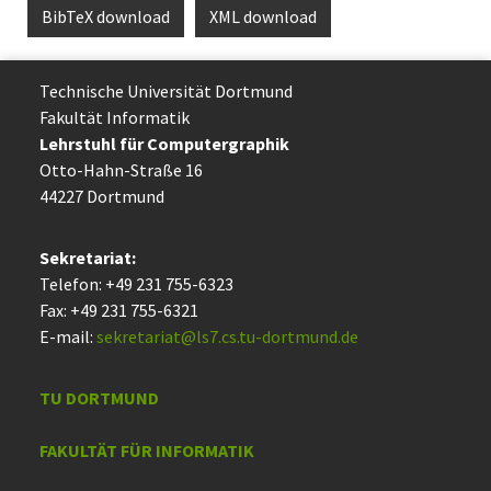
BibTeX download
XML download
Technische Uni­ver­si­tät Dort­mund
Fakultät Informatik
Lehrstuhl für Computergraphik
Otto-Hahn-Straße 16
44227 Dort­mund
Sekretariat:
Telefon: +49 231 755-6323
Fax: +49 231 755-6321
E-mail:
sekretariat@ls7.cs.tu-dortmund.de
TU DORTMUND
FAKULTÄT FÜR INFORMATIK