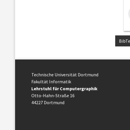
BibT
Technische Uni­ver­si­tät Dort­mund
Fakultät Informatik
Lehrstuhl für Computergraphik
Otto-Hahn-Straße 16
44227 Dort­mund