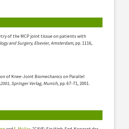
etry of the MCP joint tissue on patients with
ogy and Surgery, Elsevier, Amsterdam
, pp. 1116,
ion of Knee-Joint Biomechanics on Parallel
 2001, Springer Verlag, Munich
, pp. 67-71, 2001.
ang
and
S. Müller
, "CAVE: Ein High-End-Konzept der