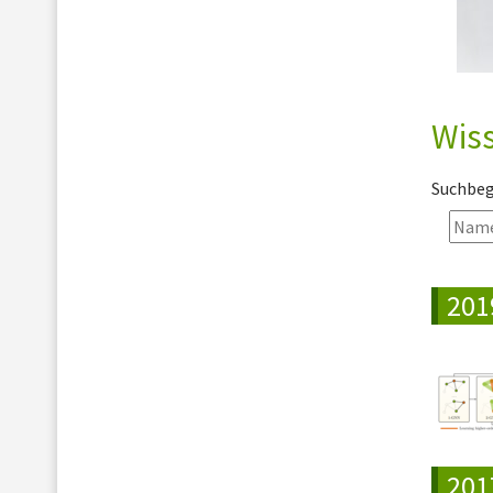
Wiss
Suchbegr
201
201