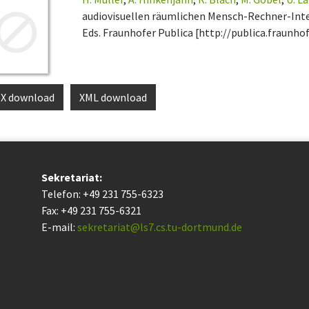
audiovisuellen räumlichen Mensch-Rechner-Inte
Eds. Fraunhofer Publica [http://publica.fraunhof
eX download
XML download
Sekretariat:
Telefon: +49 231 755-6323
Fax: +49 231 755-6321
E-mail:
sekretariat@ls7.cs.tu-dortmund.de