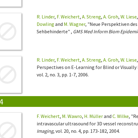
R. Linder
,
F. Weichert
,
A. Streng
,
A. Groh
,
W. Liese
Dowling
and
M. Wagner
, "Neue Perspektiven des
Sehbehinderte" ,
GMS Med Inform Biom Epidemi
R. Linder
,
F. Weichert
,
A. Streng
,
A. Groh
,
W. Liese
Perspectives on E-Learning for Blind or Visually
vol. 2, no. 3, pp. 1-7, 2006.
4
F. Weichert
,
M. Wawro
,
H. Müller
and
C. Wilke
, "R
intravascular ultrasound for 3D vessel reconstruc
Imaging
, vol. 20, no. 4, pp. 173-182, 2004.