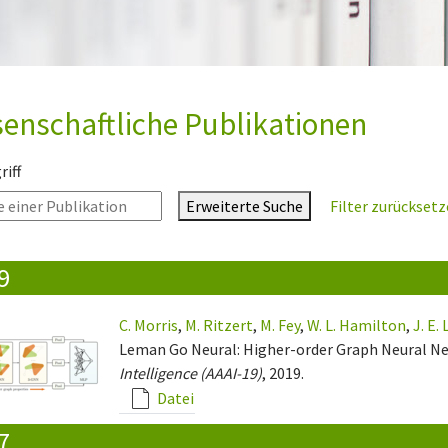
enschaftliche Publikationen
iff
Erweiterte Suche
Filter zurückset
9
C. Morris
,
M. Ritzert
,
M. Fey
,
W. L. Hamilton
,
J. E.
Leman Go Neural: Higher-order Graph Neural N
Intelligence (AAAI-19)
, 2019.
Datei
7