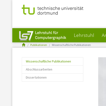
Lehrstuhl
A
You are here:
Skip to main content
Publikationen
Wissenschaftliche Publikationen
(current)
Wissenschaftliche Publikationen
Abschlussarbeiten
Dissertationen