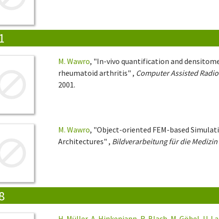
1
M. Wawro
, "In-vivo quantification and densitom
rheumatoid arthritis" ,
Computer Assisted Radiol
2001.
M. Wawro
, "Object-oriented FEM-based Simulat
Architectures" ,
Bildverarbeitung für die Medizin
8
H. Müller
,
A. Hinkenjann
,
R. Blach
,
M. Göbel
,
U. L