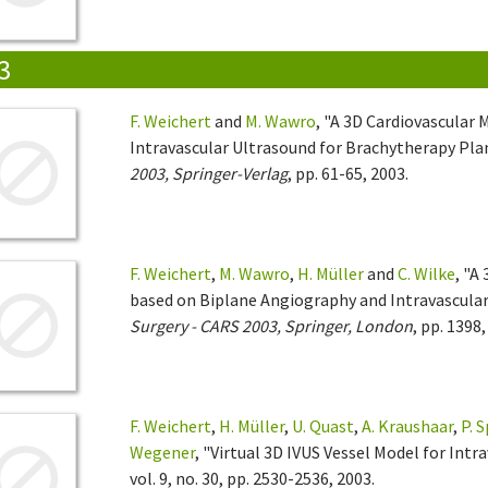
3
F. Weichert
and
M. Wawro
, "A 3D Cardiovascular
Intravascular Ultrasound for Brachytherapy Pla
2003, Springer-Verlag
, pp. 61-65, 2003.
F. Weichert
,
M. Wawro
,
H. Müller
and
C. Wilke
, "A
based on Biplane Angiography and Intravascular
Surgery - CARS 2003, Springer, London
, pp. 1398,
F. Weichert
,
H. Müller
,
U. Quast
,
A. Kraushaar
,
P. S
Wegener
, "Virtual 3D IVUS Vessel Model for Int
vol. 9, no. 30, pp. 2530-2536, 2003.