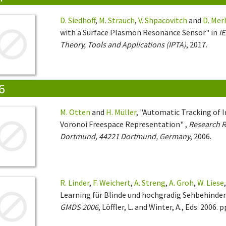
D. Siedhoff
,
M. Strauch
,
V. Shpacovitch
and
D. Mer
with a Surface Plasmon Resonance Sensor" in
I
Theory, Tools and Applications (IPTA)
, 2017.
6
M. Otten
and
H. Müller
, "Automatic Tracking of I
Voronoi Freespace Representation" ,
Research R
Dortmund, 44221 Dortmund, Germany
, 2006.
R. Linder
,
F. Weichert
,
A. Streng
,
A. Groh
,
W. Liese
Learning für Blinde und hochgradig Sehbehinder
GMDS 2006
, Löffler, L. and Winter, A., Eds. 2006. p