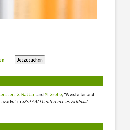
zen
 Lenssen
,
G. Rattan
and
M. Grohe
, "Weisfeiler and
etworks" in
33rd AAAI Conference on Artificial