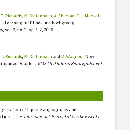
,
T. Richards
,
M. Diefenbach
,
A. Shamaa
,
C. J. Menzel-
 E-Learning für Blinde und hochgradig
ol
, vol. 2, no. 3, pp. 1-7, 2006.
,
T. Richards
,
M. Diefenbach
and
M. Wagner
, "New
 Impaired People" ,
GMS Med Inform Biom Epidemiol
,
egistration of biplane angiography and
tion." ,
The International Journal of Cardiovascular