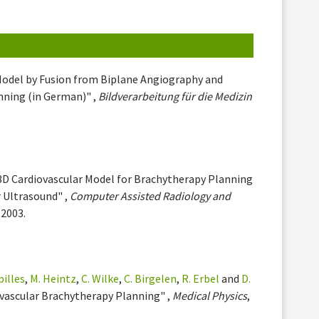
 Model by Fusion from Biplane Angiography and
nning (in German)" ,
Bildverarbeitung für die Medizin
 3D Cardiovascular Model for Brachytherapy Planning
 Ultrasound" ,
Computer Assisted Radiology and
 2003.
pilles
,
M. Heintz
,
C. Wilke
,
C. Birgelen
,
R. Erbel
and
D.
ravascular Brachytherapy Planning" ,
Medical Physics
,