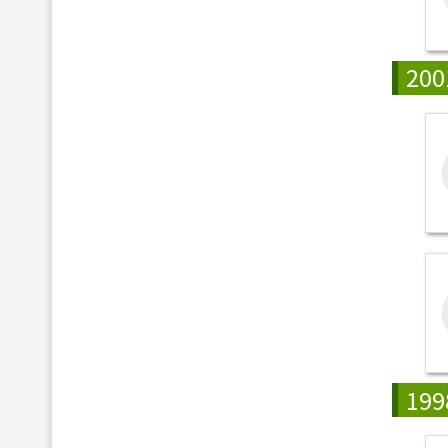
200
199