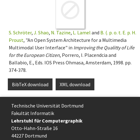
S. Schröter
,
J. Shao
,
N. Tazine
,
L. Lamel
and
B. (. p. o. t. E. p. H.
Proust
, "An Open System Architecture for a Multimedia
Multimodal User Interface" in
Improving the Qualitty of Life
for the European Citizen
, Porrero, I. Placendcia and
Ballabio, E., Eds. IOS Press Ohmasa, Amsterdam, 1998. pp.
374-378.
BibTeX download
XML download
Technische Uni­ver­si­tät Dort­mund
Fakultät Informatik
Lehrstuhl für Computergraphik
Otto-Hahn-Straße 16
44227 Dort­mund