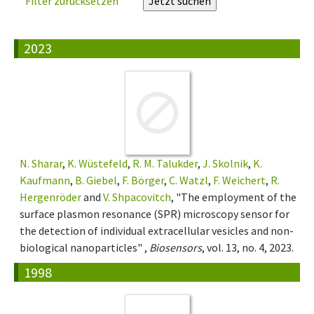
Filter zurücksetzen
2023
N. Sharar
,
K. Wüstefeld
,
R. M. Talukder
,
J. Skolnik
,
K.
Kaufmann
,
B. Giebel
,
F. Börger
,
C. Watzl
,
F. Weichert
,
R.
Hergenröder
and
V. Shpacovitch
, "The employment of the
surface plasmon resonance (SPR) microscopy sensor for
the detection of individual extracellular vesicles and non-
biological nanoparticles" ,
Biosensors
, vol. 13, no. 4, 2023.
1998