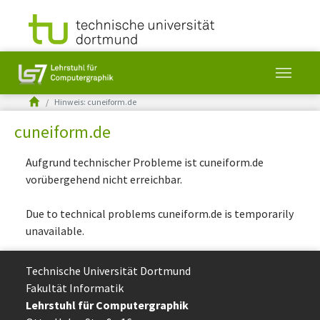
You are here:
Hinweis: cuneiform.de
cuneiform.de
Skip to main content
Aufgrund technischer Probleme ist cuneiform.de
vorübergehend nicht erreichbar.
Due to technical problems cuneiform.de is temporarily
unavailable.
Technische Uni­ver­si­tät Dort­mund
Fakultät Informatik
Lehrstuhl für Computergraphik